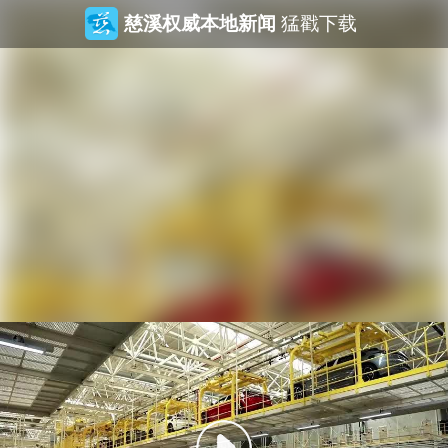
慈溪权威本地新闻
猛戳下载