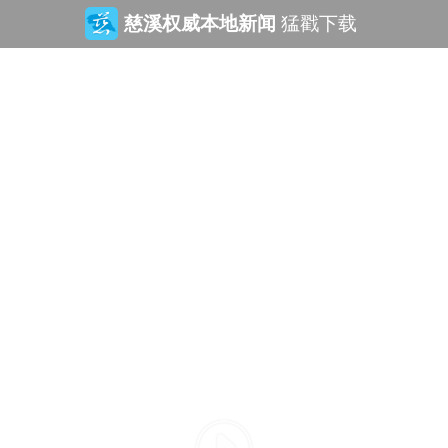
慈溪权威本地新闻
猛戳下载