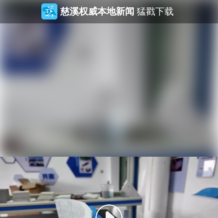
慈溪权威本地新闻
猛戳下载