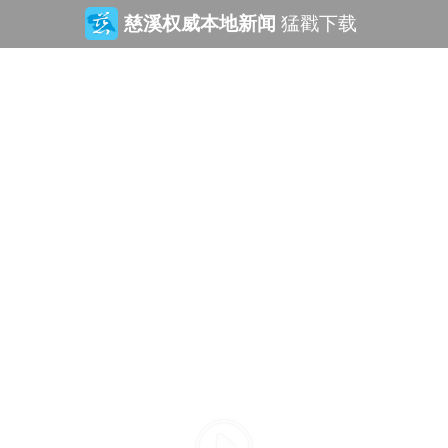
慈溪权威本地新闻
猛戳下载