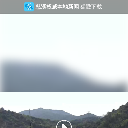
慈溪权威本地新闻
猛戳下载