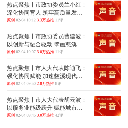
热点聚焦丨市政协委员兰小红：
深化协同育人 筑牢高质量发展
人才根基
原创
02-04 10:12
3.3万热推
11评
热点聚焦丨市政协委员曹建波：
以创新与融合驱动 擘画慈溪发
展新篇章
原创
02-04 10:07
3.0万热推
11评
热点聚焦丨市人大代表陈迪飞：
强化协同赋能 加速慈溪现代化
产业新跃升
原创
02-04 09:50
2.8万热推
8评
热点聚焦丨市人大代表胡云波：
以服务业能级跃升 赋能城市发
展新格局
原创
02-04 09:46
3.0万热推
42评