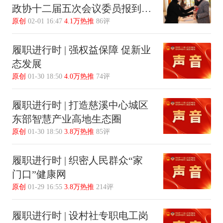
政协十二届五次会议委员报到侧
记
原创
02-01 16:47
4.1万热推
86评
履职进行时 | 强权益保障 促新业
态发展
原创
01-30 18:50
4.0万热推
74评
履职进行时 | 打造慈溪中心城区
东部智慧产业高地生态圈
原创
01-30 18:50
3.8万热推
85评
履职进行时 | 织密人民群众“家
门口”健康网
原创
01-29 16:55
3.8万热推
214评
履职进行时 | 设村社专职电工岗