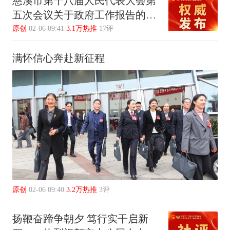
慈溪市第十八届人民代表大会第
五次会议关于政府工作报告的决
议
原创
02-06 09:41
3.1万热推
17评
满怀信心奔赴新征程
原创
02-06 09:40
3.2万热推
3评
扬鞭奋蹄争朝夕 笃行实干启新