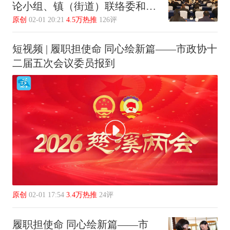
论小组、镇（街道）联络委和大
会临时党支部负责人会议
原创
02-01 20:21
4.5万热推
126评
短视频 | 履职担使命 同心绘新篇——市政协十
二届五次会议委员报到
原创
02-01 17:54
3.4万热推
24评
履职担使命 同心绘新篇——市