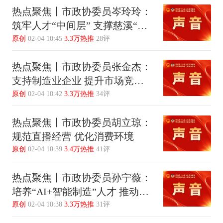
热点聚焦丨市政协委员岑玲玲：
筑牢人才“中间层” 支撑慈溪“两
新”融合
原创
02-04 10:45
3.3万热推
28评
热点聚焦丨市政协委员张金杰：
支持制造业企业 提升市场竞争
力
原创
02-04 10:42
3.3万热推
34评
热点聚焦丨市政协委员胡立琼：
规范直播经营 优化消费环境
原创
02-04 10:39
3.4万热推
41评
热点聚焦丨市政协委员孙宁薇：
培养“AI+智能制造”人才 推动慈
溪制造业高质量发展
原创
02-04 10:38
3.3万热推
31评