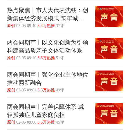
热点聚焦丨市人大代表沈钱：创
新集体经济发展模式 筑牢城乡
融合共富根基
原创
02-05 09:40
3.4万热推
37评
两会同期声丨以文化创新为引领
构建高品质亲子文体活动体系
原创
02-05 09:10
3.6万热推
51评
两会同期声丨强化企业主体地位
推动两新融合
原创
02-05 09:01
3.6万热推
49评
两会同期声丨完善保障体系 减
轻孤独症儿童家庭负担
原创
02-05 09:00
3.6万热推
45评