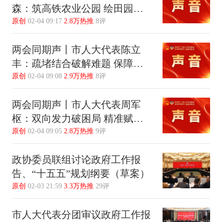
森：筑高铁农业公园 绘田园都
市新景
原创
02-04 09:17
2.8万热推
8评
两会同期声丨市人大代表陈立
丰：疏堵结合破解难题 保障农
民住房权益
原创
02-04 09:08
2.9万热推
8评
两会同期声丨市人大代表周军
枢：双向发力破困局 精准赋能
促转型
原创
02-04 09:05
2.8万热推
9评
政协委员联组讨论政府工作报
告、“十五五”规划纲要（草案）
原创
02-03 21:59
3.3万热推
29评
市人大代表分团审议政府工作报