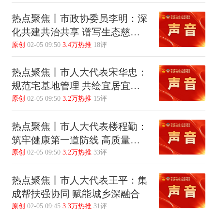
热点聚焦丨市政协委员李明：深
化共建共治共享 谱写生态慈溪
新篇章
原创
02-05 09:50
3.4万热推
18评
热点聚焦丨市人大代表宋华忠：
规范宅基地管理 共绘宜居宜业
和美乡村新画卷
原创
02-05 09:50
3.2万热推
15评
热点聚焦丨市人大代表楼程勤：
筑牢健康第一道防线 高质量建
设“家门口”服务站
原创
02-05 09:50
3.2万热推
33评
热点聚焦丨市人大代表王平：集
成帮扶强协同 赋能城乡深融合
原创
02-05 09:45
3.3万热推
31评