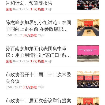
告和计划、预算等报告
原创
02-03 21:58
3.3万热推
38评
陈杰峰参加界别小组讨论：在同
心同向上走在前 在参政履职上
谱新篇
02-03 21:57
3.6万热推
49评
孙百南参加第五代表团集中审
议：用心用情推进“家门口”系列
工程 共建共享美好幸福生活
原创
02-03 21:57
3.7万热推
65评
市政协召开十二届二十二次常委
会会议
02-03 20:17
3.3万热推
49评
市政协十二届五次会议举行提案