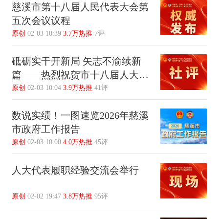
慈溪市第十八届人民代表大会第
五次会议议程
原创
02-03 10:39
3.7万热推
7评
砥砺实干开新局 矢志不渝续新
篇——热烈祝贺市十八届人大五
次会议、市政协十二届五次会议
原创
02-03 10:04
3.9万热推
41评
开幕
数说实绩！一图速览2026年慈溪
市政府工作报告
原创
02-03 10:00
4.0万热推
45评
人大代表履职经验交流会举行
原创
02-02 19:47
3.8万热推
95评