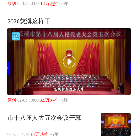
原创
02-03 20:00
3.1万热推
65评
2026慈溪这样干
原创
02-03 19:00
3.9万热推
48评
市十八届人大五次会议开幕
02-03 17:39
4.1万热推
95评