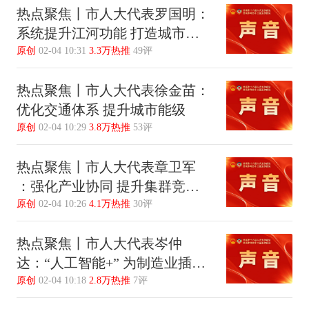
热点聚焦丨市人大代表罗国明：
系统提升江河功能 打造城市活
力纽带
原创
02-04 10:31
3.3万热推
49评
热点聚焦丨市人大代表徐金苗：
优化交通体系 提升城市能级
原创
02-04 10:29
3.8万热推
53评
热点聚焦丨市人大代表章卫军
：强化产业协同 提升集群竞争
力
原创
02-04 10:26
4.1万热推
30评
热点聚焦丨市人大代表岑仲
达：“人工智能+” 为制造业插上
智慧翅膀
原创
02-04 10:18
2.8万热推
7评