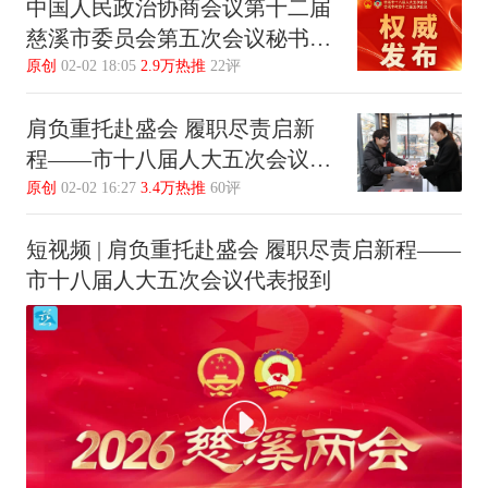
中国人民政治协商会议第十二届
慈溪市委员会第五次会议秘书长
名单
原创
02-02 18:05
2.9万热推
22评
肩负重托赴盛会 履职尽责启新
程——市十八届人大五次会议代
表报到侧记
原创
02-02 16:27
3.4万热推
60评
短视频 | 肩负重托赴盛会 履职尽责启新程——
市十八届人大五次会议代表报到