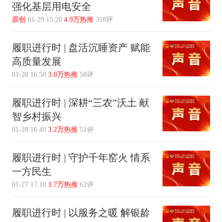
强化基层用电安全
原创
01-29 15:20
4.9万热推
318评
履职进行时 | 盘活沉睡资产 赋能
高质量发展
01-28 16:50
3.0万热推
58评
履职进行时 | 深耕“三农”沃土 献
智乡村振兴
01-28 16:49
3.2万热推
51评
履职进行时 | 守护千年窑火 情系
一方民生
01-27 17:10
3.7万热推
62评
履职进行时 | 以服务之暖 解银龄