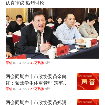
认真审议 热烈讨论
原创
02-04 09:34
3.2万热推
5评
两会同期声丨市政协委员余向
红：聚焦学生体重管理 筑牢校
园健康防线
原创
02-04 09:24
2.8万热推
9评
两会同期声丨市政协委员郑涌