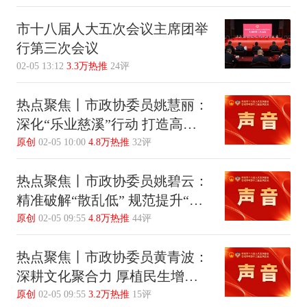
市十八届人大五次会议主席团举
行第三次会议
02-05 13:12
3.3万热推
24评
热点聚焦丨市政协委员姚慧丽：
深化“乐业慈溪”行动 打造高质
量就业先行区
原创
02-05 10:00
4.8万热推
32评
热点聚焦丨市政协委员姚碧云：
精准破解“散乱低” 规范提升“共
富工坊”建设
原创
02-05 09:55
4.8万热推
44评
热点聚焦丨市政协委员黄青波：
深耕文化聚合力 厚植民生增幸
福
原创
02-05 09:55
3.2万热推
15评